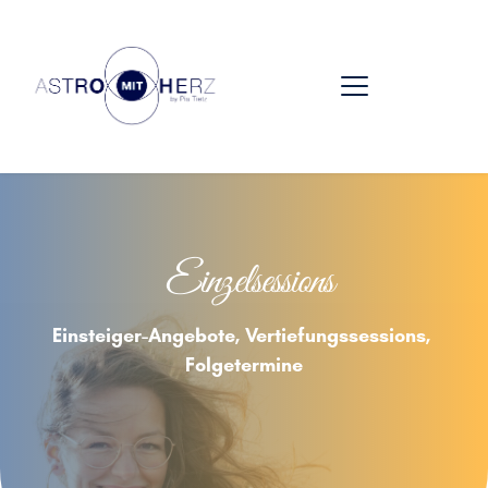
 Einzelsessions
Einsteiger-Angebote, Vertiefungssessions, 
Folgetermine