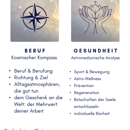
B E R U F
G E S U N D H E I T
Kosmischer Kompass 
Astromedizinische Analyse
Beruf & Berufung
Sport & Bewegung
Richtung & Ziel
Astro-Wellness
Alltagsatmosphären, 
Prävention
die gut tun
Regeneration 
dein Geschenk an die 
Botschaften der Seele 
Welt: der Mehrwert 
entschlüsseln
deiner Arbeit 
individuelle Klarheit 