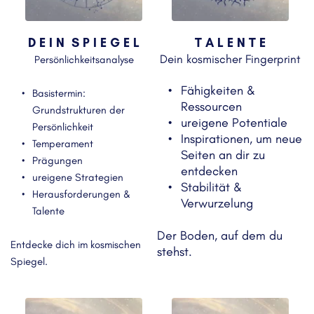
D E I N  S P I E G E L
T A L E N T E
Dein kosmischer Fingerprint
Persönlichkeitsanalyse
Fähigkeiten & 
Basistermin: 
Ressourcen
Grundstrukturen der 
ureigene Potentiale
Persönlichkeit
Inspirationen, um neue 
Temperament 
Seiten an dir zu 
Prägungen
entdecken
ureigene Strategien
Stabilität & 
Herausforderungen & 
Verwurzelung
Talente
Der Boden, auf dem du 
Entdecke dich im kosmischen 
stehst. 
Spiegel.